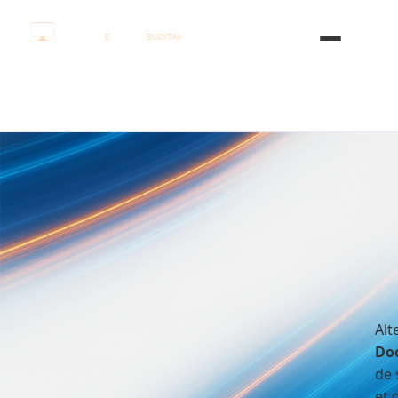
TÉLÉPHONIE & MOBILE
Téléphones
neufs
&
reconditionnés
Alternative locale aux grandes enseignes type
Docteur IT
, nous vous proposons une sélection
de smartphones neufs et reconditionnés, garantis
et configurés par nos soins. Nous reprenons