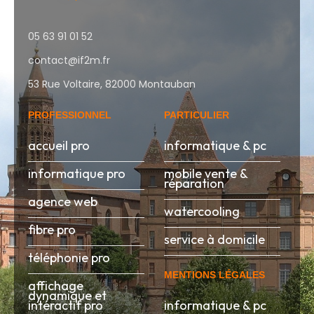
05 63 91 01 52
contact@if2m.fr
53 Rue Voltaire, 82000 Montauban
PROFESSIONNEL
PARTICULIER
accueil pro
informatique & pc
informatique pro
mobile vente &
réparation
agence web
watercooling
fibre pro
service à domicile
téléphonie pro
MENTIONS LÉGALES
affichage
dynamique et
intéractif pro
informatique & pc