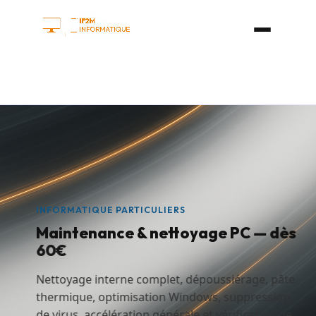
INFORMATIQUE PARTICULIERS
Maintenance
&
nettoyage
PC
—
dès
60€
Nettoyage interne complet, dépoussiérage, pâte
thermique, optimisation Windows, suppression
de virus, accélération générale et vérification de