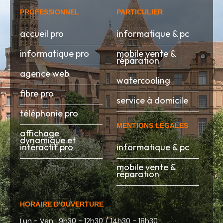
PROFESSIONNEL
PARTICULIER
accueil pro
informatique & pc
informatique pro
mobile vente &
réparation
agence web
watercooling
fibre pro
service à domicile
téléphonie pro
MENTIONS LÉGALES
affichage
dynamique et
intéractif pro
informatique & pc
mobile vente &
réparation
HORAIRE D'OUVERTURE
Lun - Ven : 9h30 - 12h30 / 14h30 - 18h30